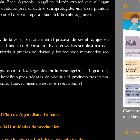
da Base Agrícola, Angélica Morón explicó que el lugar
19
 canteros para el cultivo semiprotegido, una casa plántula
o en el que se prepara abono totalmente orgánico.
 de la zona participan en el proceso de siembra, que en
ar listas para el consumo. Estas cosechas son destinadas a
irirla a precios solidarios y los recursos recaudados son
pre compro los vegetales en la base agrícola al igual que
 beneficio pues además de adquirir el producto fresco nos
(
)
enire Juárez.
Hebert Morillo Carrizo/ Foto: Cortesía JB
Comparte c
 el Plan de Agricultura Urbana
medidas d
á 3411 unidades de producciòn
BUENA
á producción de hortalizas, caraota y café