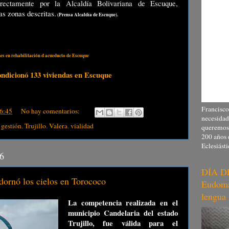
directamente por la Alcaldía Bolivariana de Escuque,
as zonas descritas.
(
Prensa Alcaldía de Escuque
).
es en rehabilitación d acueducto de Escuque
ondicionó 133 viviendas en Escuque
Francisco
6:45
No hay comentarios:
necesidad
,
gestión
,
Trujillo
,
Valera
,
vialidad
queremos,
200 años 
Eclesiásti
16
DÍA D
rnó los cielos en Torococo
Eudomar
lengua
La competencia realizada en el
municipio Candelaria del estado
Trujillo, fue válida para el