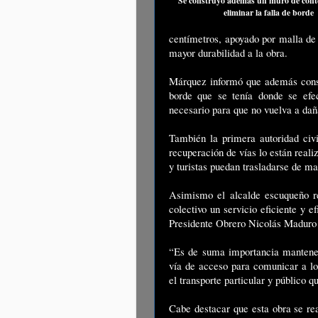
Se construyó además un muro de cont
eliminar la falla de borde
centímetros, apoyado por malla de 
mayor durabilidad a la obra.
Márquez informó que además const
borde que se tenía donde se efec
necesario para que no vuelva a dañ
También la primera autoridad ci
recuperación de vías lo están reali
y turistas puedan trasladarse de m
Asimismo el alcalde escuqueño re
colectivo un servicio eficiente y e
Presidente Obrero Nicolás Maduro 
“Es de suma importancia mantener 
vía de acceso para comunicar a lo
el transporte particular y público 
Cabe destacar que esta obra se rea