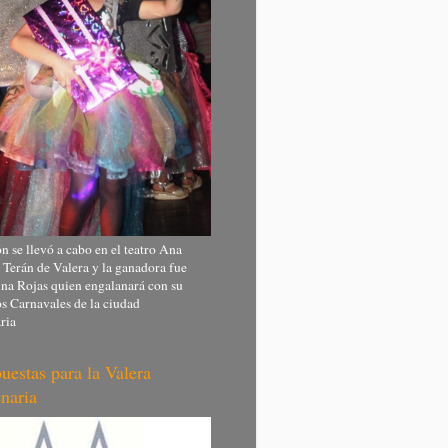
n se llevó a cabo en el teatro Ana
 Terán de Valera y la ganadora fue
na Rojas quien engalanará con su
os Carnavales de la ciudad
ria
uestas para la Valera
naria