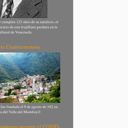
 cumplen 123 años de su natalicio, el
erario de este trujillano perdura en la
ultural de Venezuela.
ta Cuatricentenaria
 fue fundada el 9 de agosto de 162 en
ra del Valle del Momboy.0
 podemos prevenir el COVID-