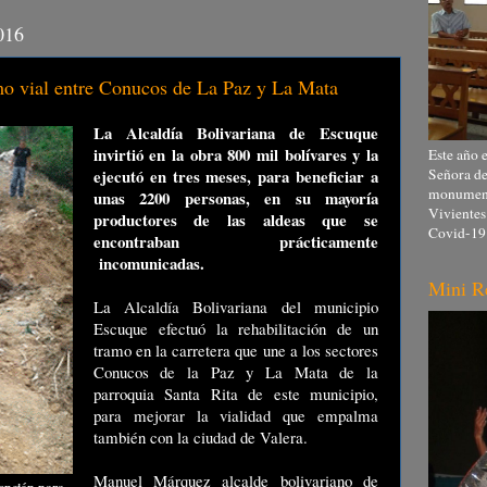
016
 vial entre Conucos de La Paz y La Mata
La Alcaldía Bolivariana de Escuque
invirtió en la obra 800 mil bolívares y la
Este año e
Señora de
ejecutó en tres meses, para beneficiar a
monumento
unas 2200 personas, en su mayoría
Vivientes
productores de las aldeas que se
Covid-19
encontraban prácticamente
incomunicadas.
Mini R
La Alcaldía Bolivariana del municipio
Escuque efectuó la rehabilitación de un
tramo en la carretera que une a los sectores
Conucos de la Paz y La Mata de la
parroquia Santa Rita de este municipio,
para mejorar la vialidad que empalma
también con la ciudad de Valera.
Manuel Márquez alcalde bolivariano de