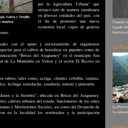
por la Agricultura Urbana” que
arrancó ayer de manera simultanea
en diversas entidades del país, con
l, Valera y Trujillo
el fin de promover una nueva
e siembra
Cuando se
economía local, capaz de generar
legado lit
torno.
historia c
idades con el apoyo y asesoramiento de organismos
La Puer
spacios para el cultivo de hortalizas en pujantes zonas de
banización “Brisas del Araguaney” en el municipio San
dad de La Montañita en Valera y el sector El Recreo en
 rubros, tales como, acelga, cilantro, cebollín, vainitas,
dulce, lechuga, remolacha, zanahoria, tomate y pimentón.
“Manos a la Siembra”, ubicada en Brisas del Araguaney,
res cultivos urbanos del estado, funcionarios de los entes
Comunas y Movimientos Sociales, así como del Despacho de
La Puerta
la cabece
on en la localidad los sembradíos y la participación
Juntos