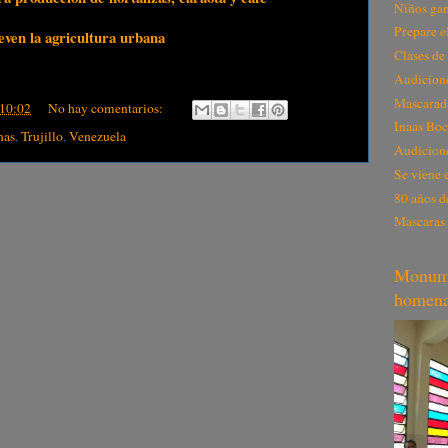
Niños gan
Prepare el
ven la agricultura urbana
Clases de
Audicion
Mascarada
10:02
No hay comentarios:
Inaas Boc
nas
,
Trujillo
,
Venezuela
Audicion
Se viene 
80 años d
Mascaras y
Monume
homenaj