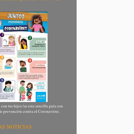
on tus hijos /as esta sencilla guía con
e prevención contra el Coronavirus.
S NOTICIAS