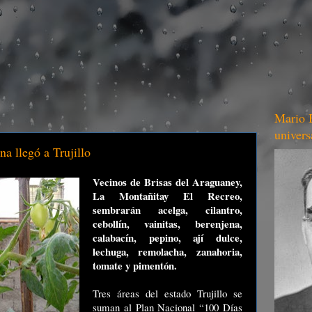
Mario B
univers
 llegó a Trujillo
Vecinos de Brisas del Araguaney,
La Montañitay El Recreo,
sembrarán acelga, cilantro,
cebollín, vainitas, berenjena,
calabacín, pepino, ají dulce,
lechuga, remolacha, zanahoria,
tomate y pimentón.
Tres áreas del estado Trujillo se
suman al Plan Nacional “100 Días