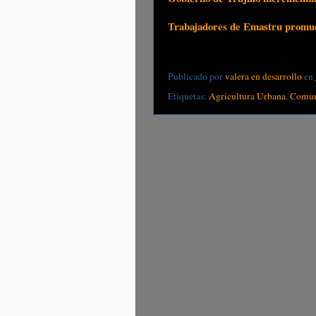
Trabajadores de Emastru promue
Publicado por
valera en desarrollo
en
Etiquetas:
Agricultura Urbana
,
Comu