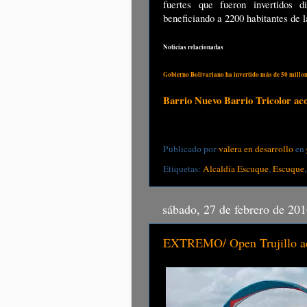
fuertes que fueron invertidos 
beneficiando a 2200 habitantes de l
Noticias relacionadas
Gobierno Bolivariano ha invertido más de 50 millon
Barrio Nuevo Barrio Tricolor ac
Publicado por
valera en desarrollo
en
Etiquetas:
Alcaldía Escuque
,
Escuque
sábado, 27 de febrero de 20
EXTREMO/ Open Trujillo ado