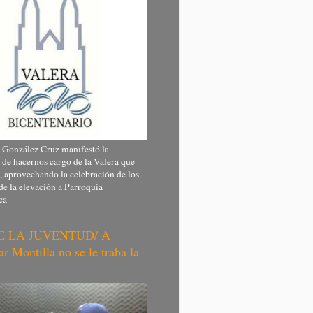
 González Cruz manifestó la
 de hacernos cargo de la Valera que
 aprovechando la celebración de los
de la elevación a Parroquia
ca
E LA JUVENTUD/ A
 Montilla no se le traba la