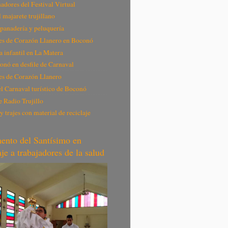
adores del Festival Virtual
 majarete trujillano
 panadería y peluquería
es de Corazón Llanero en Boconó
 infantil en La Matera
onó en desfile de Carnaval
es de Corazón Llanero
el Carnaval turístico de Boconó
e Radio Trujillo
 trajes con material de reciclaje
nto del Santísimo en
e a trabajadores de la salud